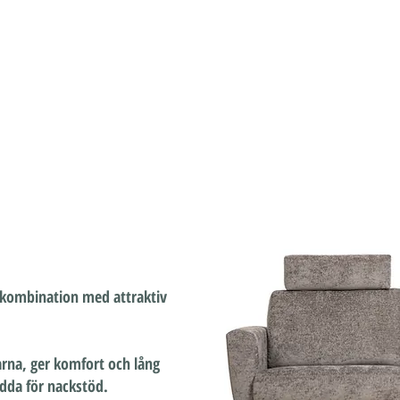
DDSOFFOR
FÅTÖLJER
ÅTERFÖRSÄLJARE
O
i kombination med attraktiv
arna, ger komfort och lång
redda för nackstöd.