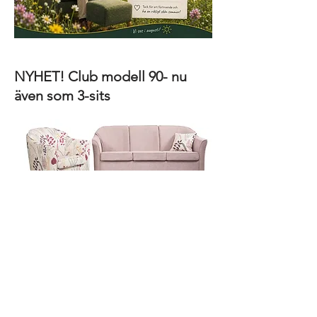
NYHET! Club modell 90- nu
även som 3-sits
Above Möbel AB
Hantverksgatan 13 ┃282 31 Tyringe
Tel:
0451-370 20
┃Email:
info@abovemobel.se